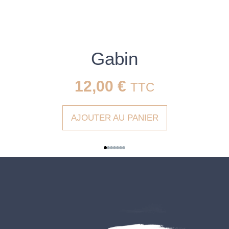
Gabin
12,00
€
TTC
AJOUTER AU PANIER